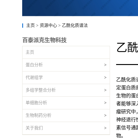
主页
>
资源中心
>
乙酰化质谱法
百泰派克生物科技
乙
主页
蛋白分析
>
代谢组学
>
乙酰化质谱
定蛋白质
多组学整合分析
>
生物的蛋
单细胞分析
>
者能够深
瘤研究中
生物制药分析
>
神经退行
素信号通
关于我们
>
物。