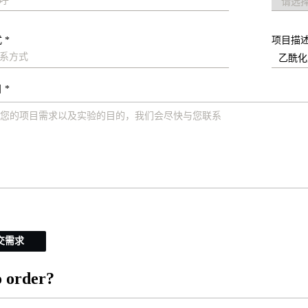
 *
项目描
 *
交需求
 order?