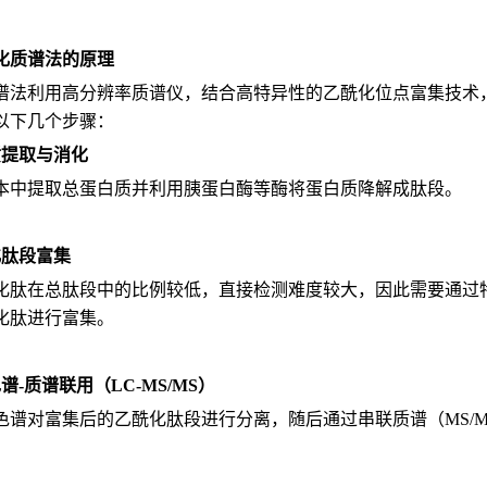
化质谱法的原理
谱法利用高分辨率质谱仪，结合高特异性的乙酰化位点富集技术
以下几个步骤：
质提取与消化
本中提取总蛋白质并利用胰蛋白酶等酶将蛋白质降解成肽段。
化肽段富集
化肽在总肽段中的比例较低，直接检测难度较大，因此需要通过
化肽进行富集。
谱-质谱联用（LC-MS/MS）
色谱对富集后的乙酰化肽段进行分离，随后通过串联质谱（MS/