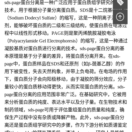
sds-page蛋白分离是一种广泛应用于蛋白质组学研究的电泳
技术，用于根据分子量分离蛋白质。SDS是十二烷基硫酸钠
（Sodium Dodecyl Sulfate）的缩写，这是一种阴离子洗涤
剂，能够破坏蛋白质的二级和三级结构，使蛋白质在电泳过
程中以线性形式移动。PAGE则是聚丙烯酰胺凝胶电泳
（Polyacrylamide Gel Electrophoresis）的缩写，这是一种通过
凝胶基质对蛋白质进行分离的技术。sds-page蛋白分离的基
本原理是基于分子量的差异，将蛋白质分离开来。在sds-
page中，蛋白质样品在SDS和还原剂（如β-巯基乙醇）的作
用下被变性，失去天然构象，并带上负电荷。在电场的作用
下，蛋白质分子会向阳极移动，由于凝胶的筛分效应，分子
量较小的蛋白质移动得更快，从而实现蛋白质的分离。sds-
page蛋白分离的应用范围非常广泛。在基础研究中，它被用
来分析蛋白质的纯度、表达水平以及分子量。在生物技术和
制药领域，sds-page可用于评估重组蛋白的质量和纯度，确
保生产过程中没有杂质或降解产物。此外，sds-page蛋白分
离还是蛋白质组学研究中的步骤，作为下游分析如质谱鉴定