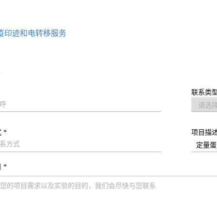
：
疫印迹和电转移服务
求
联系类型
 *
项目描
 *