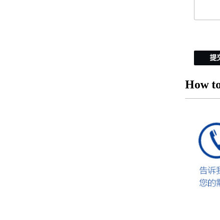
提
How to