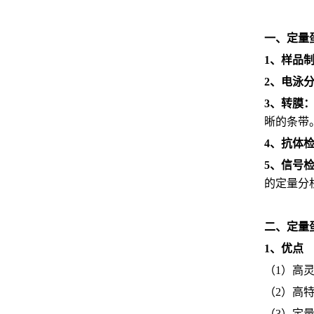
一、定量
1、样品
2、电泳
3、转膜
晰的条带
4、抗体
5、信号
的定量分
二、定量
1、优点
（1）高
（2）高
（3）定