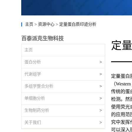
主页
>
资源中心
>
定量蛋白质印迹分析
百泰派克生物科技
定
主页
蛋白分析
>
代谢组学
>
定量蛋白质
（Wes
多组学整合分析
>
传统的蛋
单细胞分析
>
检测。然
使用荧光
生物制药分析
>
的应用范
究中发挥
关于我们
>
可以深入