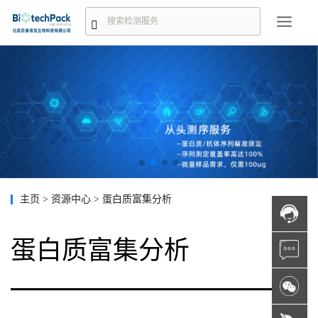
主页
>
资源中心
>
蛋白质富集分析
蛋白质富集分析