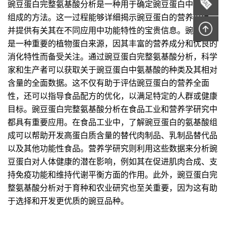
豌豆蛋白完整氨基酸分析是一种用于确定豌豆蛋白中氨基酸
组成的方法。这一过程能够详细揭示豌豆蛋白的营养价值，
并提供有关其在不同应用中功能特性的宝贵信息。豌豆蛋白
是一种重要的植物蛋白来源，因其丰富的营养成分和优良的
消化特性而备受关注。通过豌豆蛋白完整氨基酸分析，科学
家和生产者可以获取关于豌豆蛋白中氨基酸的种类及其相对
含量的全面数据。这不仅有助于评估豌豆蛋白的营养全面
性，还可以指导食品配方的优化，以满足特定的人群或健康
目标。豌豆蛋白完整氨基酸分析在食品工业和营养学研究中
都具有重要应用。在食品工业中，了解豌豆蛋白的氨基酸组
成可以帮助开发高蛋白质含量的替代肉制品、乳制品替代品
以及其他功能性食品。营养学研究则利用这些数据来分析豌
豆蛋白对人体健康的潜在影响，例如其在促进肌肉合成、支
持免疫功能和维持代谢平衡方面的作用。此外，豌豆蛋白完
整氨基酸分析对于育种和农业研究也至关重要，因为这有助
于选择和开发更优质的豌豆品种。