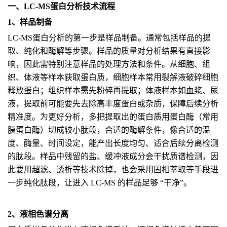
一、LC-MS蛋白分析技术流程
1、样品制备
LC-MS蛋白分析的第一步是样品制备。通常包括样品的提
取、纯化和酶解等步骤。样品的质量对分析结果有直接影
响，因此需特别注意样品的处理方法和条件。从细胞、组
织、体液等样本获取蛋白质，细胞样本常用裂解液破碎细胞
释放蛋白；组织样本需先粉碎再提取；体液样本如血浆、尿
液，提取前可能要先去除高丰度蛋白或杂质，保障后续分析
精准度。为更好分析，多把提取出的蛋白质用蛋白酶（常用
胰蛋白酶）切成较小肽段，合适的酶解条件，像合适的温
度、酶量、时间设定，能产出长度均匀、适合后续分离检测
的肽段。样品中残留的盐、缓冲液成分会干扰质谱检测，因
此要用超滤、透析等技术除掉，也会采用固相萃取等手段进
一步纯化肽段，让进入 LC-MS 的样品足够 “干净”。
2、液相色谱分离