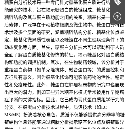
糖蛋白分析技术是一种专门针对糖基化蛋白质进行结构和功
能研究的技术，旨在揭示糖蛋白的糖链组成、糖基化位点、
糖链结构及其与蛋白质功能之间的关系。糖基化是一种翻译
后修饰，广泛存在于动植物细胞及微生物中。糖蛋白分析技
术涉及多个层面的研究，涵盖糖链结构分析、糖基化位点鉴
定、糖基化微异质性表征以及糖链在不同生理病理条件下的
动态变化等方面。首先，糖蛋白分析技术可以帮助科研人员
全面了解蛋白质糖基化修饰的特征，揭示糖基化对蛋白质结
构和功能的调控机制。其次，在生物制药领域，该分析对于
重组蛋白药物（如单克隆抗体、融合蛋白等）的质量控制和
表征具有意义，因为糖基化修饰可能影响药物的活性、稳定
性和免疫原性。此外，糖蛋白在肿瘤标志物的研究中也展现
出巨大的潜力，例如某些异常糖基化模式常常被用作早期癌
症诊断的关键指标。因此，它已成为现代蛋白质组学研究的
分支。在糖蛋白分析技术过程中，质谱技术（如LC-
MS/MS）扮演着核心角色。质谱不仅能够提供高分辨率的糖
链结构信息还能够通过糖肽分析揭示糖基化位点及糖链微异