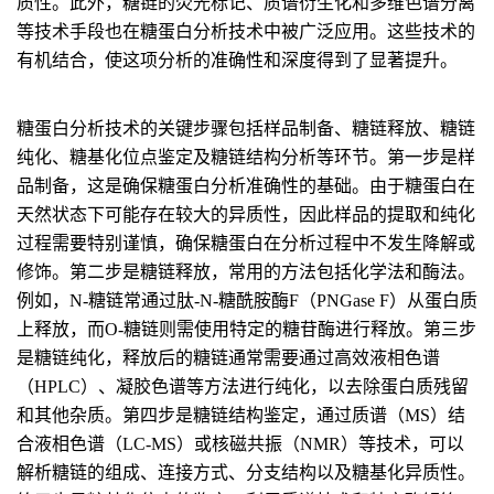
质性。此外，糖链的荧光标记、质谱衍生化和多维色谱分离
等技术手段也在糖蛋白分析技术中被广泛应用。这些技术的
有机结合，使这项分析的准确性和深度得到了显著提升。
糖蛋白分析技术的关键步骤包括样品制备、糖链释放、糖链
纯化、糖基化位点鉴定及糖链结构分析等环节。第一步是样
品制备，这是确保糖蛋白分析准确性的基础。由于糖蛋白在
天然状态下可能存在较大的异质性，因此样品的提取和纯化
过程需要特别谨慎，确保糖蛋白在分析过程中不发生降解或
修饰。第二步是糖链释放，常用的方法包括化学法和酶法。
例如，N-糖链常通过肽-N-糖酰胺酶F（PNGase F）从蛋白质
上释放，而O-糖链则需使用特定的糖苷酶进行释放。第三步
是糖链纯化，释放后的糖链通常需要通过高效液相色谱
（HPLC）、凝胶色谱等方法进行纯化，以去除蛋白质残留
和其他杂质。第四步是糖链结构鉴定，通过质谱（MS）结
合液相色谱（LC-MS）或核磁共振（NMR）等技术，可以
解析糖链的组成、连接方式、分支结构以及糖基化异质性。