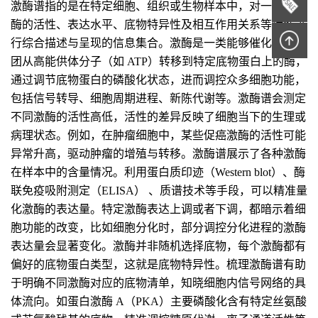
激酶谱指的是在特定细胞、组织或生物样本中，对一系列激
酶的活性、表达水平、底物特异性及相互作用关系等特性进
行综合描述与呈现的信息集合。激酶是一类能够催化磷酸基
团从高能供体分子（如 ATP）转移到特定底物蛋白上的酶，
通过调节底物蛋白的磷酸化状态，进而调控众多细胞功能，
包括信号转导、细胞周期进程、新陈代谢等。激酶谱会测定
不同激酶的活性高低，活性的差异反映了细胞当下的生理或
病理状态。例如，在肿瘤细胞中，某些促癌激酶的活性可能
异常升高，驱动肿瘤的增殖与转移。激酶谱展示了各种激酶
在样本中的含量情况。利用蛋白质印迹（Western blot）、酶
联免疫吸附测定（ELISA） 、质谱技术等手段，可以精准量
化激酶的表达量。特定激酶表达上调或者下调，都暗示着细
胞功能的改变，比如细胞分化时，部分调控分化进程的激酶
表达量会显著变化。激酶并非随机选择底物，每个激酶都有
偏好的底物蛋白类型，这就是底物特异性。梳理激酶谱有助
于明确不同激酶对应的底物清单，知晓细胞内信号网络的具
体流向。如蛋白激酶 A（PKA）主要磷酸化含有特定丝氨酸