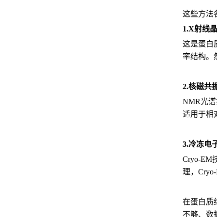
这些方法
1.X射线
这是蛋白
率结构。
2.核磁共
NMR光
适用于相
3.冷冻电
Cryo
理，Cry
在蛋白质
不够、数