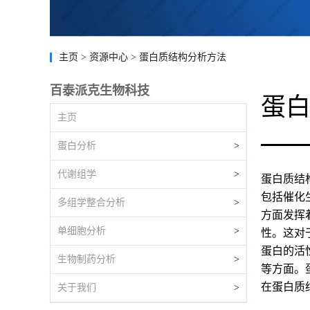
主页
>
资源中心
>
蛋白质结构分析方法
百泰派克生物科技
蛋
主页
蛋白分析
>
代谢组学
>
蛋白质结
包括催化
多组学整合分析
>
方面发挥
单细胞分析
>
性。这对
蛋白的活
生物制药分析
>
等方面。
在蛋白质
关于我们
>