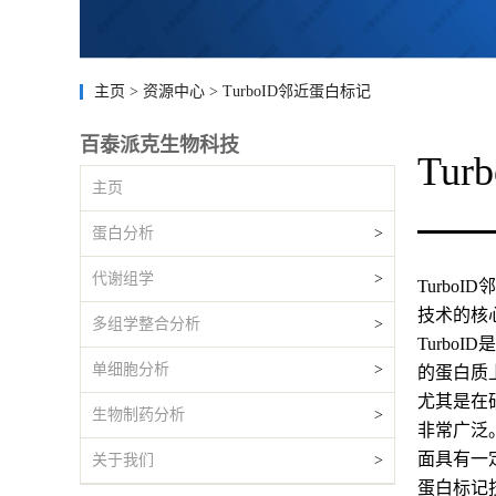
主页
>
资源中心
>
TurboID邻近蛋白标记
百泰派克生物科技
Tu
主页
蛋白分析
>
代谢组学
>
Turbo
技术的核
多组学整合分析
>
Turb
单细胞分析
>
的蛋白质
尤其是在
生物制药分析
>
非常广泛
面具有一
关于我们
>
蛋白标记