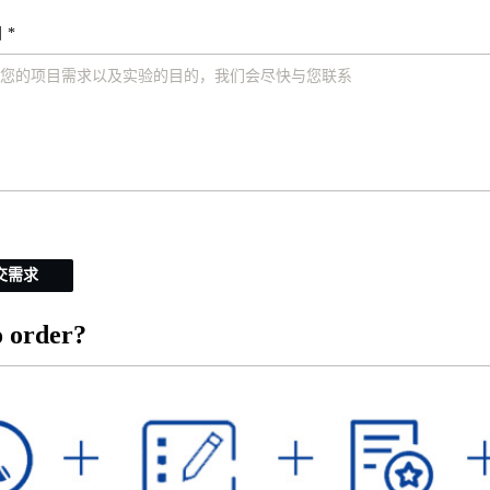
 *
交需求
 order?