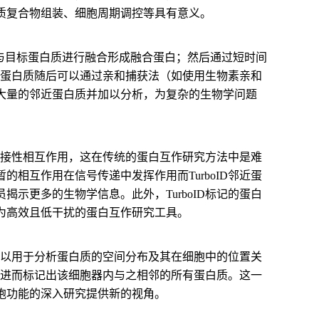
质复合物组装、细胞周期调控等具有意义。
D标签与目标蛋白质进行融合形成融合蛋白；然后通过短时间
标记蛋白质随后可以通过亲和捕获法（如使用生物素亲和
大量的邻近蛋白质并加以分析，为复杂的生物学问题
和间接性相互作用，这在传统的蛋白互作研究方法中是难
相互作用在信号传递中发挥作用而TurboID邻近蛋
示更多的生物学信息。此外，TurboID标记的蛋白
为高效且低干扰的蛋白互作研究工具。
还可以用于分析蛋白质的空间分布及其在细胞中的位置关
白中进而标记出该细胞器内与之相邻的所有蛋白质。这一
胞功能的深入研究提供新的视角。