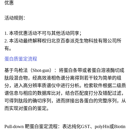
优惠
活动规则：
1. 本项优惠活动不可与其他活动同享；
2. 本活动最终解释权归北京百泰派克生物科技有限公司所
有。
蛋白质鉴定流程
基于鸟枪法（Shot-gun）：将蛋白条带或者蛋白溶液酶切成
肽段混合物，经高效液相色谱分离得到若干较为简单的组
分，进入高分辨率质谱仪中进行分析。检索软件根据二级质
谱信息与相应的数据库比对，结合匹配度打分及错配过滤，
可得到肽段的确切序列，进而拼接出各蛋白的完整序列，从
而实现对蛋白的鉴定。
Pull-down 靶蛋白鉴定流程：表达纯化GST、polyHis或Biotin