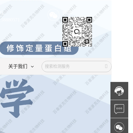
Q:
微信:
158880571
关于我们