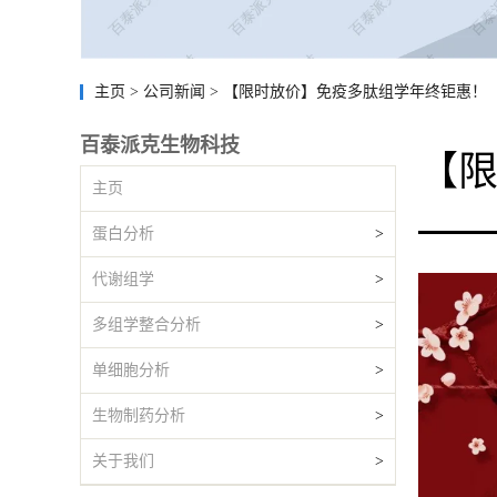
主页
>
公司新闻
>
【限时放价】免疫多肽组学年终钜惠！
百泰派克生物科技
【
主页
蛋白分析
>
代谢组学
>
多组学整合分析
>
单细胞分析
>
生物制药分析
>
关于我们
>