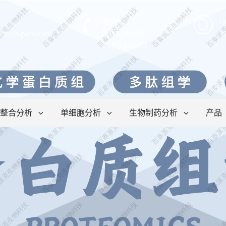
电话:
Q
iotech-pack.com
010-67869385
3
15201377680
整合分析
单细胞分析
生物制药分析
产品