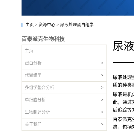
主页
>
资源中心
>
尿液处理蛋白组学
百泰派克生物科技
尿
主页
蛋白分析
>
代谢组学
>
尿液处理
质的种类
多组学整合分析
>
尿液是机
单细胞分析
>
此，通过
后追踪等
生物制药分析
>
百泰派克生物
关于我们
>
裹，包括