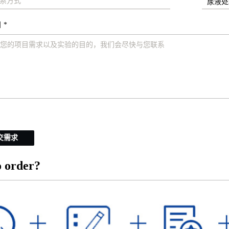
 *
交需求
 order?