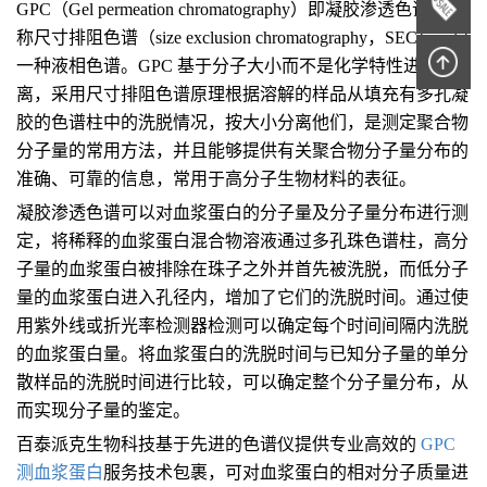
GPC（Gel permeation chromatography）即凝胶渗透色谱，又
称尺寸排阻色谱（size exclusion chromatography，SEC），是
一种液相色谱。GPC 基于分子大小而不是化学特性进行分
离，采用尺寸排阻色谱原理根据溶解的样品从填充有多孔凝
胶的色谱柱中的洗脱情况，按大小分离他们，是测定聚合物
分子量的常用方法，并且能够提供有关聚合物分子量分布的
准确、可靠的信息，常用于高分子生物材料的表征。
凝胶渗透色谱可以对血浆蛋白的分子量及分子量分布进行测
定，将稀释的血浆蛋白混合物溶液通过多孔珠色谱柱，高分
子量的血浆蛋白被排除在珠子之外并首先被洗脱，而低分子
量的血浆蛋白进入孔径内，增加了它们的洗脱时间。通过使
用紫外线或折光率检测器检测可以确定每个时间间隔内洗脱
的血浆蛋白量。将血浆蛋白的洗脱时间与已知分子量的单分
散样品的洗脱时间进行比较，可以确定整个分子量分布，从
而实现分子量的鉴定。
百泰派克生物科技基于先进的色谱仪提供专业高效的
GPC
测血浆蛋白
服务技术包裹，可对血浆蛋白的相对分子质量进