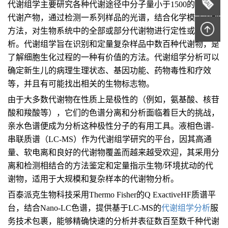
代谢组学主要研究各种代谢途径中分子量小于1500的小分子
代谢产物，通过检测一系列样品的光谱，结合化学模式识别
方法，对生物系统中的全部或部分代谢物进行定性或定量分
析。代谢组学旨在识别和定量复杂样品中数百种代谢物，是
了解细胞生化过程的一种有价值的方法。代谢组学分析可以
确定新生儿的病理生理状态、基因功能、药物毒性和疗效
等，并且有可能找出相关的生物标志物。
由于大多数代谢物在性质上是极性的（例如，氨基酸、核苷
酸和羧酸等），它们的色谱分离和分析面临着巨大的挑战，
亲水色谱便成为分析这种极性分子的有用工具。液相色谱-
串联质谱（LC-MS）作为代谢组学研究的平台，因其高通
量、软电离和良好的代谢物覆盖而越来越受欢迎，其采用分
离和检测相结合的方法鉴定和定量指示生物/环境扰动的代
谢物，适用于大规模和复杂样本的代谢物分析。
百泰派克生物科技采用Thermo Fisher的Q ExactiveHF质谱平
台，结合Nano-LC色谱，提供基于LC-MS的
代谢组学分析
服
务技术包裹，能够精确快速的分析并表征数百至数千种代谢