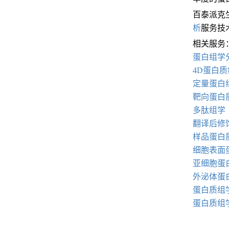
百泰派克生物
析
服务技
相关服务
蛋白组学
4
D
蛋白质
定量蛋白
靶向蛋白
多肽组学
翻译后修
样品蛋白
细胞表面
亚细胞蛋
外泌体蛋
蛋白质组
蛋白质组