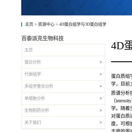
主页
>
资源中心
>
4D蛋白组学与3D蛋白组学
百泰派克生物科技
4D
主页
蛋白分析
>
代谢组学
>
蛋白质组
学，目前
多组学整合分析
>
质谱分析
单细胞分析
>
（inte
学。随着
生物制药分析
>
对蛋白质
关于我们
>
度，可根
丰度的蛋