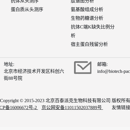
抗体从头测序
肽谱图分析
蛋白质从头测序
氨基酸组成分析
生物药糖谱分析
抗体C端K缺失比例分
析
宿主蛋白残留分析
地址:
邮箱:
北京市经济技术开发区科创六
info@biotech-pa
街88号院
Copyright © 2015-2023 北京百泰派克生物科技有限公司 版权所
CP备16006672号-2
京公网安备11011502037889号
友情链