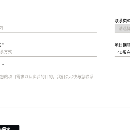
求
联系类型
 *
项目描
 *
交需求