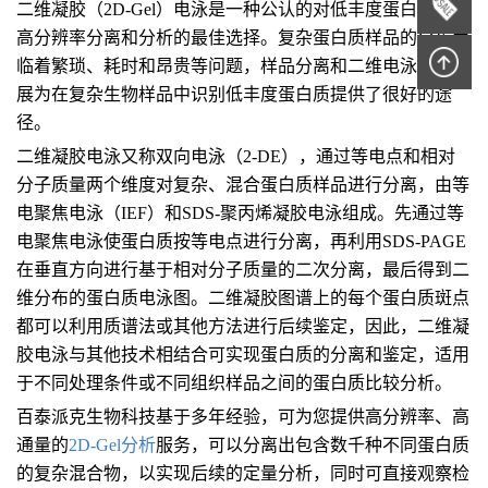
二维凝胶（2D-Gel）电泳是一种公认的对低丰度蛋白质进行
高分辨率分离和分析的最佳选择。复杂蛋白质样品的分析面
临着繁琐、耗时和昂贵等问题，样品分离和二维电泳技术发
展为在复杂生物样品中识别低丰度蛋白质提供了很好的途
径。
二维凝胶电泳又称双向电泳（2-DE），通过等电点和相对
分子质量两个维度对复杂、混合蛋白质样品进行分离，由等
电聚焦电泳（IEF）和SDS-聚丙烯凝胶电泳组成。先通过等
电聚焦电泳使蛋白质按等电点进行分离，再利用SDS-PAGE
在垂直方向进行基于相对分子质量的二次分离，最后得到二
维分布的蛋白质电泳图。二维凝胶图谱上的每个蛋白质斑点
都可以利用质谱法或其他方法进行后续鉴定，因此，二维凝
胶电泳与其他技术相结合可实现蛋白质的分离和鉴定，适用
于不同处理条件或不同组织样品之间的蛋白质比较分析。
百泰派克生物科技基于多年经验，可为您提供高分辨率、高
通量的
2D-Gel分析
服务，可以分离出包含数千种不同蛋白质
的复杂混合物，以实现后续的定量分析，同时可直接观察检