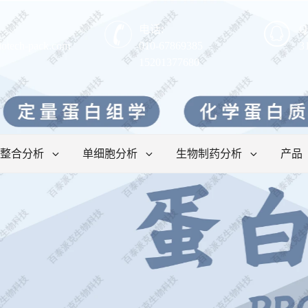
电话:
Q
iotech-pack.com
010-67869385
3
15201377680
整合分析
单细胞分析
生物制药分析
产品