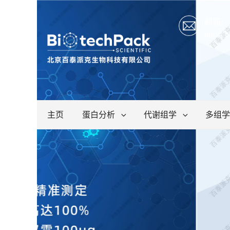
邮箱:
info@b
主页
蛋白分析
代谢组学
多组学