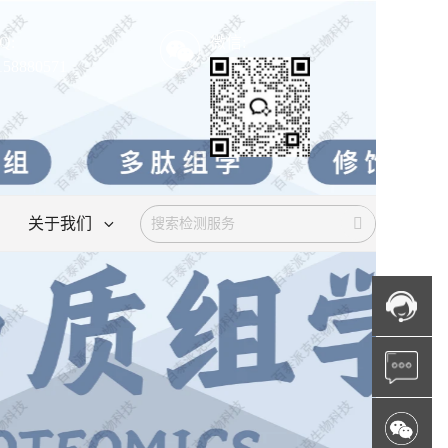
Q:
微信:
158880571
关于我们