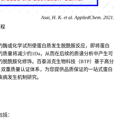
Asai
,
H
.
K
. et al.
AppliedChem
.
202
1
.
过程
的酶或化学试剂使蛋白质发生脱酰胺反应，即将蛋白
质量将减少约1Da，从而在后续的质谱分析中产生可
脱酰胺化修饰。百泰派克生物科技（BTP）基于高分
001双重质量认证体系，为您提供品质保证的一站式蛋白
疾病发生机制研究。
包括：