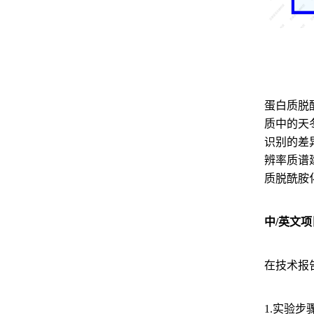
蛋白质脱
质中的天
识别的差
辨率质谱
质脱酰胺
中/英文
在技术报
1.实验步