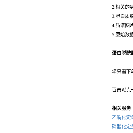
2.相关
3.蛋白
4.质谱图
5.原始数
蛋白脱酰
您只需下
百泰派克
相关服务
乙酰化定
磷酸化定