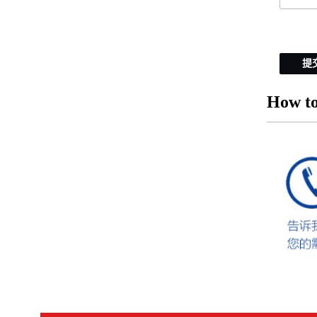
提
How to