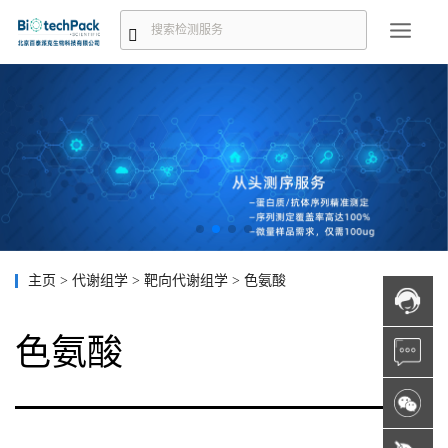
主页
>
代谢组学
>
靶向代谢组学
>
色氨酸
色氨酸