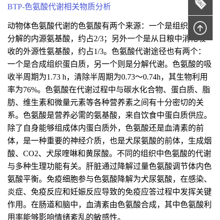
BTP-色氨酸代谢相关物质分析
动物体色氨酸代谢的色氨酸有两个来源：一个是组织蛋白质
分解的内源氨基酸，约占2/3；另外一个是从日粮中消化吸
收的外源性氨基酸，约占1/3。色氨酸代谢途径也有两个：
一个是合成组织蛋白质，另一个则是分解代谢。色氨酸的吸
收半周期为1.73 h，清除半周期为0.73～0.74h，其生物利用
率为76%。色氨酸在代谢过程中与碳水化合物、蛋白质、脂
肪、维生素和微量元素等各种营养素之间有十分密切的关
系。色氨酸是营养必需的氨基酸，来自饮食中蛋白质供应。
除了自身能够组成体内蛋白质外，色氨酸还是血清素的前
体，是一种重要的神经介质，也是犬尿氨酸的前体，生成烟
酸、CO2、犬尿喹啉和黄尿酸。不同的组织中色氨酸的代谢
与多种生理功能有关。肝脏通过降解过量色氨酸调节体内色
氨酸平衡。免疫细胞参与色氨酸降解为犬尿氨酸，在感染、
炎症、免疫反应和妊娠反应导致的免疫应答过程中发挥关键
作用。在肠道和脑中，血清紊由色氨酸合成，其中色氨酸利
用率能够影响情绪紊乱的敏感性。